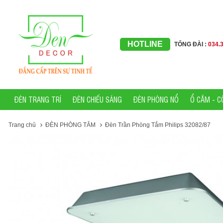
HOTLINE
TỔNG ĐÀI :
034.
ĐÈN TRANG TRÍ
ĐÈN CHIẾU SÁNG
ĐÈN PHÒNG NỔ
Ổ CẮM - C
Trang chủ
ĐÈN PHÒNG TẮM
Đèn Trần Phòng Tắm Philips 32082/87