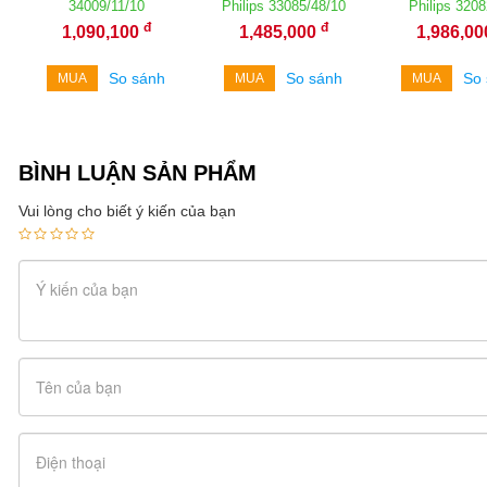
34009/11/10
Philips 33085/48/10
Philips 3208
đ
đ
1,090,100
1,485,000
1,986,0
So sánh
So sánh
So
MUA
MUA
MUA
BÌNH LUẬN SẢN PHẨM
Vui lòng cho biết ý kiến của bạn