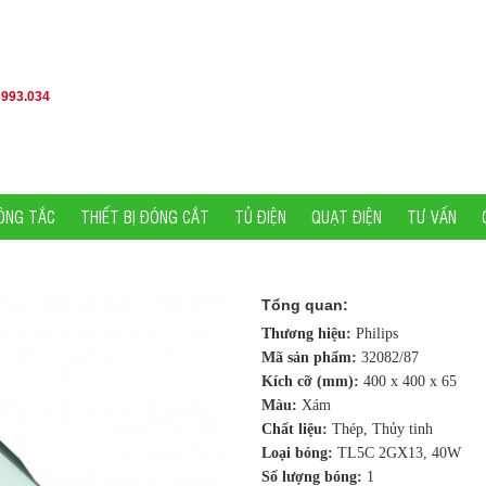
3993.034
ÔNG TẮC
THIẾT BỊ ĐÓNG CẮT
TỦ ĐIỆN
QUẠT ĐIỆN
TƯ VẤN
Tổng quan:
Thương hiệu:
Philips
Mã sản phẩm:
32082/87
Kích cỡ (mm):
400 x 400 x 65
Màu:
Xám
Chất liệu:
Thép, Thủy tinh
Loại bóng:
TL5C 2GX13, 40W
Số lượng bóng:
1