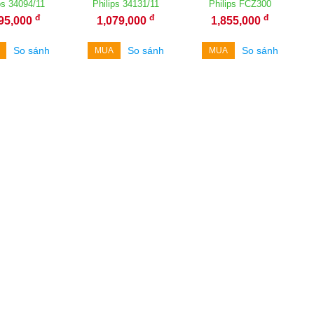
ps 34094/11
Philips 34131/11
Philips FCZ300
đ
đ
đ
395,000
1,079,000
1,855,000
So sánh
So sánh
So sánh
MUA
MUA