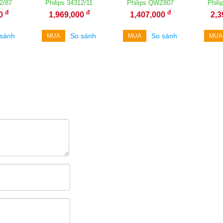
2/87
Philips 34312/11
Philips QWZ807
Phili
đ
đ
đ
00
1,969,000
1,407,000
2,
 sánh
So sánh
So sánh
MUA
MUA
MUA