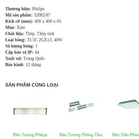
Thương hiệu:
Philips
Mã sản phẩm:
32082/87
Kích cỡ (mm):
400 x 400 x 65
Màu:
Xám
Chất liệu:
Thép, Thủy tinh
Loại bóng:
TL5C 2GX13, 40W
Số lượng bóng:
1
Cấp bảo vệ IP:
44
Xuất xứ:
Trung Quốc
Bảo hành
: 12 tháng
SẢN PHẨM CÙNG LOẠI
Đèn Tường Philips
Đèn Tường Phòng Tắm
Đèn Trần Phò