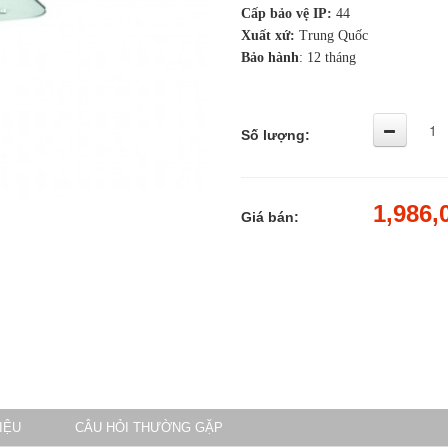
Cấp bảo vệ IP:
44
Xuất xứ:
Trung Quốc
Bảo hành
: 12 tháng
Số lượng:
1,986,
Giá bán:
LIỆU
CÂU HỎI THƯỜNG GẶP