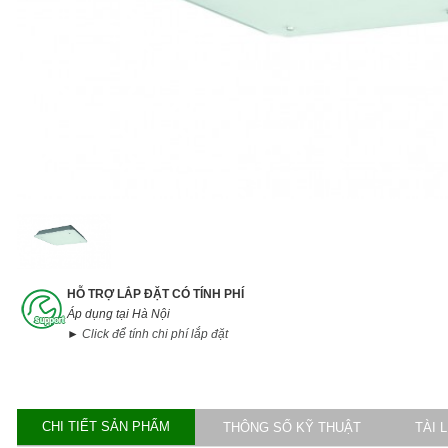
HỖ TRỢ LẮP ĐẶT CÓ TÍNH PHÍ
Áp dụng tại Hà Nội
►
Click để tính chi phí lắp đặt
CHI TIẾT SẢN PHẨM
THÔNG SỐ KỸ THUẬT
TÀI 