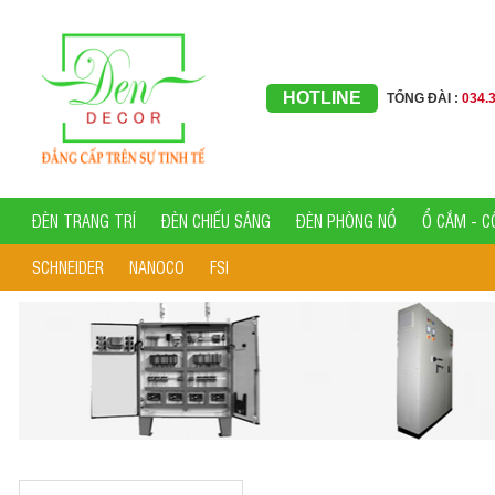
HOTLINE
TỔNG ĐÀI :
034.
ĐÈN TRANG TRÍ
ĐÈN CHIẾU SÁNG
ĐÈN PHÒNG NỔ
Ổ CẮM - C
SCHNEIDER
NANOCO
FSI