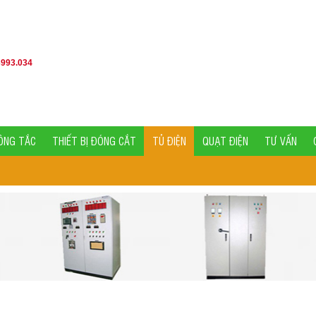
3993.034
ÔNG TẮC
THIẾT BỊ ĐÓNG CẮT
TỦ ĐIỆN
QUẠT ĐIỆN
TƯ VẤN