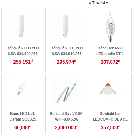
Tìm kiếm
Bóng đèn LED PLC
Bóng đèn LED PLC
Bóng Đèn MAS
6.5W 830/840/865
8.5W 830/840/865
LEDcandle DT 4-
2P G24d-2
2P G24d-3
25W E14 BA38 CL
đ
đ
đ
255,151
295,974
207,072
Bóng LED bulb
Đèn Led Dây VI06A-
Dowlight Led
Osram SCLB25
W4F-830 52W
LEDCOMFO DL ACE
3W/827 220-240VFR
VALUEFLEXAIP
7W
đ
đ
đ
60,000
2,600,000
357,500