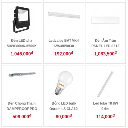
Đèn LED pha
Ledvalue BAT VK4
Đèn Âm Trần
50W/3000K/6500K
12W/865/830
PANEL LED 0312
32W 230V
đ
đ
đ
1,046,000
192,000
1,083,500
Đèn Chống Thấm
Bóng LED bulb
Led tube T8 8W
DAMPPROOF PRO
Osram LS CLA60
0,6m
LED12 20W
9,5W 765/730
đ
đ
đ
509,000
80,000
114,000