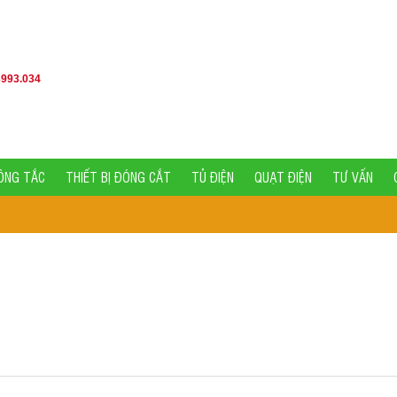
3993.034
ÔNG TẮC
THIẾT BỊ ĐÓNG CẮT
TỦ ĐIỆN
QUẠT ĐIỆN
TƯ VẤN