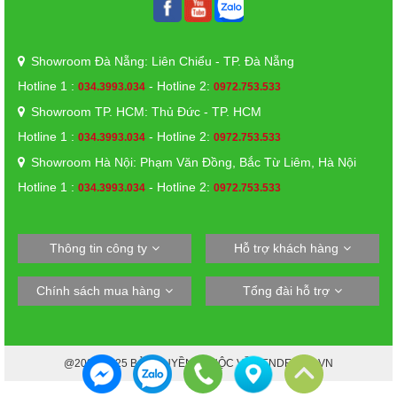
Showroom Đà Nẵng: Liên Chiểu - TP. Đà Nẵng
Hotline 1 :
- Hotline 2:
034.3993.034
0972.753.533
Showroom TP. HCM: Thủ Đức - TP. HCM
Hotline 1 :
- Hotline 2:
034.3993.034
0972.753.533
Showroom Hà Nội: Phạm Văn Đồng, Bắc Từ Liêm, Hà Nội
Hotline 1 :
- Hotline 2:
034.3993.034
0972.753.533
Thông tin công ty
Hỗ trợ khách hàng
Chính sách mua hàng
Tổng đài hỗ trợ
@2022-2025 BẢN QUYỀN THUỘC VỀ DENDECOR.VN