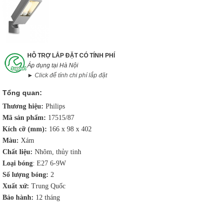
HỖ TRỢ LẮP ĐẶT CÓ TÍNH PHÍ
Áp dụng tại Hà Nội
►
Click để tính chi phí lắp đặt
Tổng quan:
Thương hiệu:
Philips
Mã sản phẩm:
17515/87
Kích cỡ (mm):
166 x 98 x 402
Màu:
Xám
Chất liệu:
Nhôm, thủy tinh
Loại bóng
: E27 6-9W
Số lượng bóng:
2
Xuất xứ:
Trung Quốc
Bảo hành
:
12 tháng