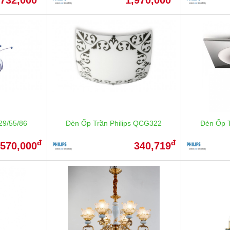
29/55/86
Đèn Ốp Trần Philips QCG322
Đèn Ốp T
đ
đ
,570,000
340,719