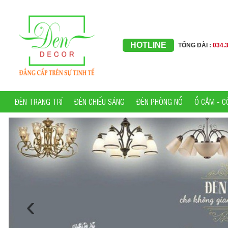
HOTLINE
TỔNG ĐÀI :
034.
ĐÈN TRANG TRÍ
ĐÈN CHIẾU SÁNG
ĐÈN PHÒNG NỔ
Ổ CẮM - C
‹