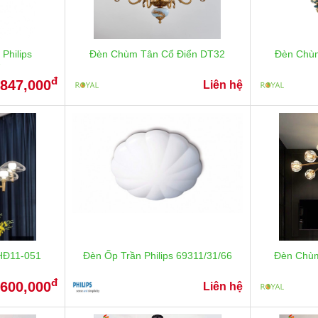
Philips
Đèn Chùm Tân Cổ Điển DT32
Đèn Chù
7
đ
847,000
Liên hệ
HĐ11-051
Đèn Ốp Trần Philips 69311/31/66
Đèn Chùm
đ
,600,000
Liên hệ