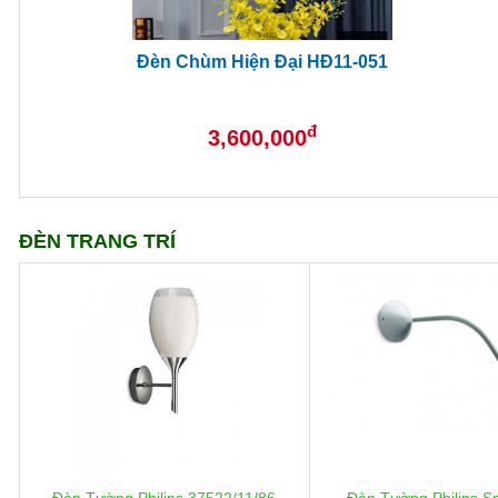
Đèn Chùm Hiện Đại HĐ11-051
đ
3,600,000
ĐÈN TRANG TRÍ
Đèn Tường Philips 37522/11/86
Đèn Tường Philips Sp