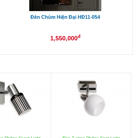
Đèn Chùm Hiện Đại HĐ11-054
đ
1,550,000
 Philips Spost Light
Đèn Tường Philips Spot Light