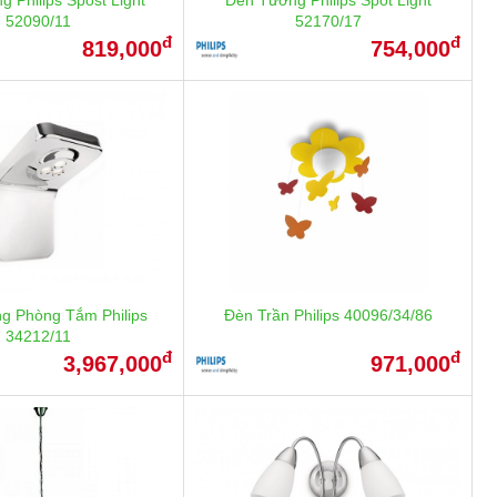
52090/11
52170/17
đ
đ
819,000
754,000
g Phòng Tắm Philips
Đèn Trần Philips 40096/34/86
34212/11
đ
đ
3,967,000
971,000