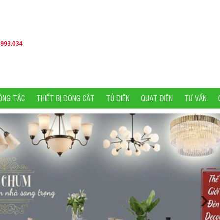
3993.034
ÔNG TẮC
THIẾT BỊ ĐÓNG CẮT
TỦ ĐIỆN
QUẠT ĐIỆN
TƯ VẤN
›