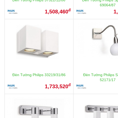
69064/87
đ
1,508,460
1
Đèn Tường Philips 33219/31/86
Đèn Tường Philips S
52171/17
đ
1,733,520