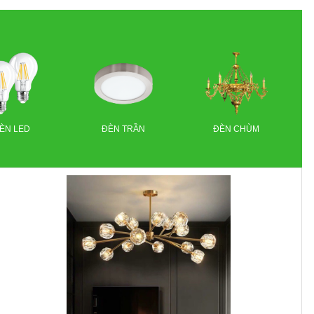
ÈN LED
ĐÈN TRẦN
ĐÈN CHÙM