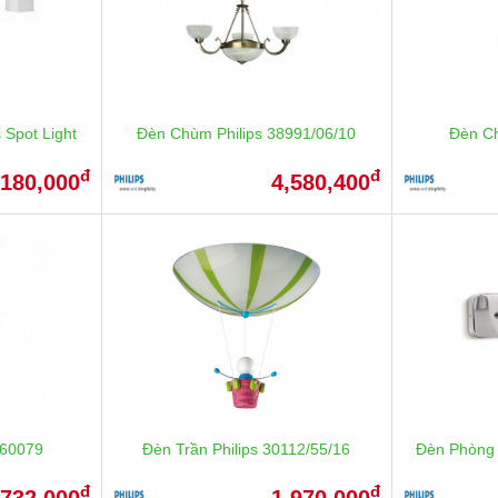
 Spot Light
Đèn Chùm Philips 38991/06/10
Đèn Ch
đ
đ
,180,000
4,580,400
 60079
Đèn Trần Philips 30112/55/16
Đèn Phòng 
đ
đ
,732,000
1,970,000