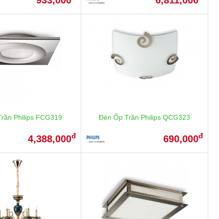
rần Philips FCG319
Đèn Ốp Trần Philips QCG323
đ
đ
4,388,000
690,000