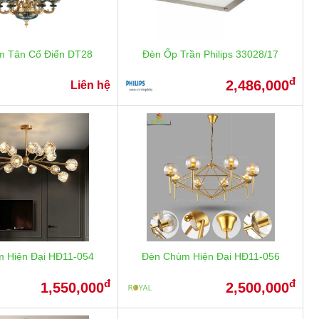
m Tân Cổ Điển DT28
Đèn Ốp Trần Philips 33028/17
đ
2,486,000
Liên hệ
 Hiện Đại HĐ11-054
Đèn Chùm Hiện Đại HĐ11-056
đ
đ
1,550,000
2,500,000