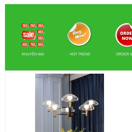
KHUYẾN MẠI
HOT TREND
ORDER 