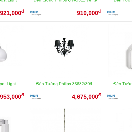
đ
đ
,921,000
910,000
pot Light
Đèn Tường Philips 36682/30/LI
Đèn Tườn
đ
đ
953,000
4,675,000