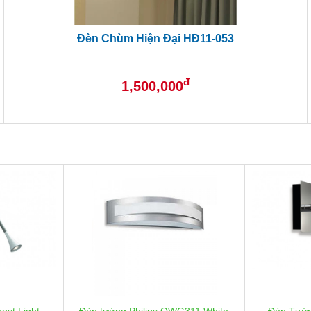
Đèn Chùm Hiện Đại HĐ11-053
đ
1,500,000
ost Light
Đèn tường Philips QWG311 White
Đèn Tường