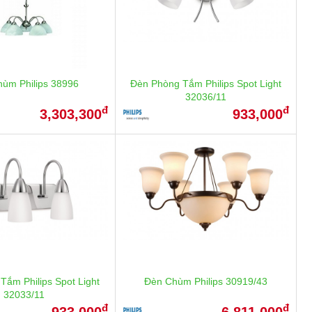
ùm Philips 38996
Đèn Phòng Tắm Philips Spot Light
32036/11
đ
đ
3,303,300
933,000
Tắm Philips Spot Light
Đèn Chùm Philips 30919/43
32033/11
đ
đ
933,000
6,811,000