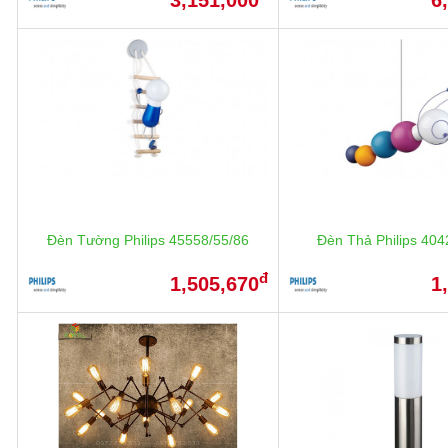
Đèn Tường Philips 45558/55/86
Đèn Thả Philips 404
đ
1,505,670
1